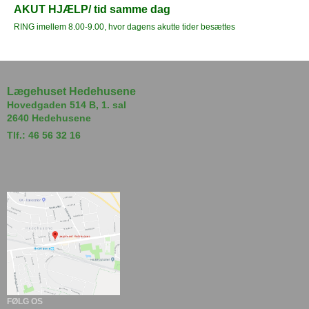
AKUT HJÆLP/ tid samme dag
RING imellem 8.00-9.00, hvor dagens akutte tider besættes
Lægehuset Hedehusene
Hovedgaden 514 B, 1. sal
2640 Hedehusene
Tlf.: 46 56 32 16
FØLG OS