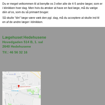
Du er meget velkommen til at benytte os 3 eller alle de 4-5 andre læger, som er
i klinikken hver dag. Men hvis du ønsker at have en fast læge, må du vælge
dén af os, som du så primært bruger.
Så skulle "din" læge være væk den pgl. dag, må du acceptere at skulle ind til
en af de andre læger i klinikken.
Lægehuset Hedehusene
Hovedgaden 514 B, 1. sal
2640 Hedehusene
Tlf.: 46 56 32 16